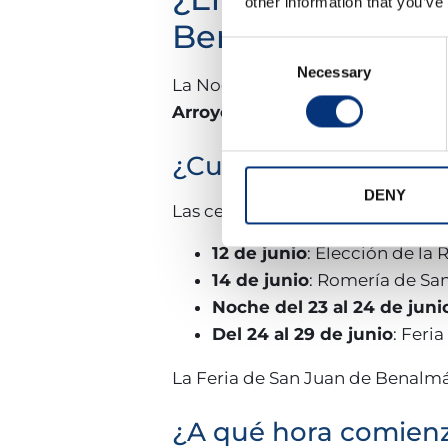
other information that you’ve
Benalmádena?
Consent
Necessary
Selection
La Noche de San Juan tendrá lu
Arroyo de la Miel
se celebrará
de
¿Cuánto duran las f
DENY
Las celebraciones se extienden 
12 de junio
: Elección de la
14 de junio
: Romería de San
Noche del 23 al 24 de juni
Del 24 al 29 de junio
: Feria
La Feria de San Juan de Benal
¿A qué hora comienz