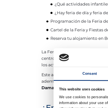
¿Qué actividades infantile
¿Hay feria de día y feria 
Programación de la Feria 
Cartel de la Feria y Fiesta
Reserva tu alojamiento en 
La Feria y Fiestas de San Juan 
centros festivos de la
Costa del 
los actos propios de la
Noche de
Consent
Este año habrá seis días de feri
además de actividades infantiles,
Damas, y Caballeros
,
This website uses cookies
We use cookies to personalis
information about your use of
¿En qué fechas s