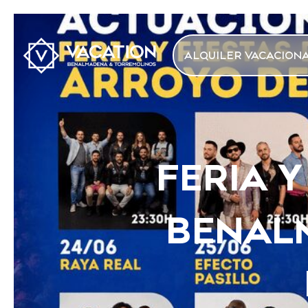
ALQUILER VACACION
FERIA 
BENALM