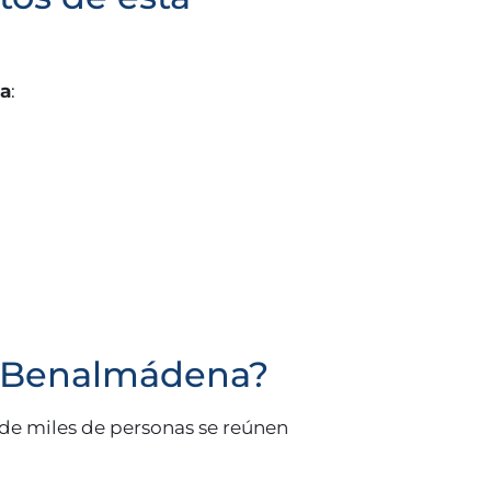
a
:
n Benalmádena?
de miles de personas se reúnen