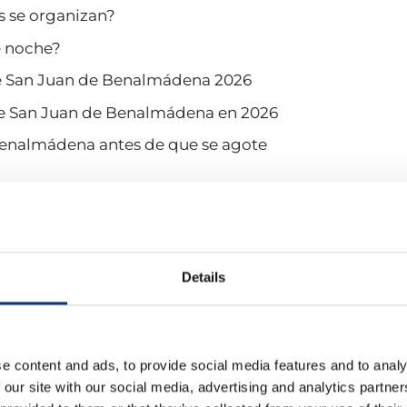
s se organizan?
de noche?
de San Juan de Benalmádena 2026
s de San Juan de Benalmádena en 2026
Benalmádena antes de que se agote
de Benalmádena 2026 volverán a convertir
Arroyo de la
Sol
. La celebración combina
tradición, música, activ
 San Juan
, una de las fechas más esperadas del año.
Details
a con conciertos gratuitos de artistas como
Camela, Ef
 actuaciones de colectivos locales y la tradicional
Ro
e content and ads, to provide social media features and to analy
 our site with our social media, advertising and analytics partn
e celebra la Feria y Noche 