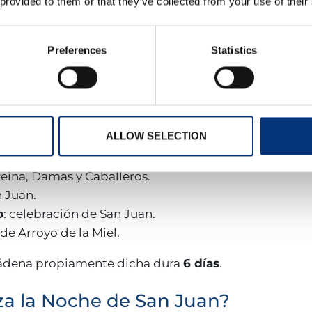
 provided to them or that they’ve collected from your use of their
Preferences
Statistics
gar
entre el 23 y el 24 de junio de 2026
, mientras qu
l 24 al 29 de junio
.
iestas de San Juan en Benalmáde
ALLOW SELECTION
durante prácticamente todo el mes de junio:
 Reina, Damas y Caballeros.
 Juan.
o
: celebración de San Juan.
 de Arroyo de la Miel.
mádena propiamente dicha dura
6 días
.
a la Noche de San Juan?