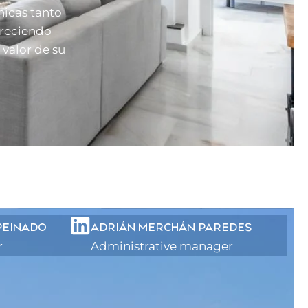
nicas tanto
freciendo
valor de su
PEINADO
ADRIÁN MERCHÁN PAREDES
r
Administrative manager