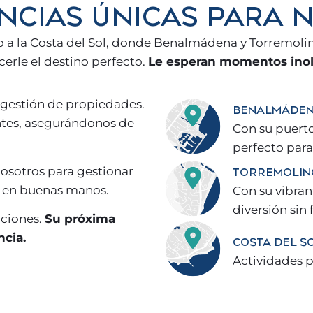
NCIAS ÚNICAS PARA N
 a la Costa del Sol, donde Benalmádena y Torremoli
cerle el destino perfecto.
Le esperan momentos inol
gestión de propiedades.
BENALMÁDE
ntes, asegurándonos de
Con su puerto 
perfecto para
nosotros para gestionar
TORREMOLIN
á en buenas manos.
Con su vibran
diversión sin f
aciones.
Su próxima
ncia.
COSTA DEL S
Actividades p