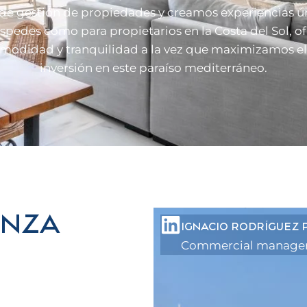
 de gestión de propiedades y creamos experiencias ú
spedes como para propietarios en la Costa del Sol, o
omodidad y tranquilidad a la vez que maximizamos el 
inversión en este paraíso mediterráneo.
ANZA
IGNACIO RODRÍGUEZ 
Commercial manage