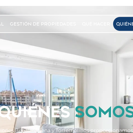
AL
GESTIÓN DE PROPIEDADES
QUÉ HACER
QUIÉN
QUIÉNES
SOMO
iones Benalmádena y Torremolinos proporcionamos 