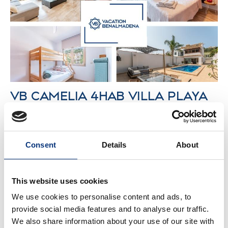
VB CAMELIA 4HAB VILLA PLAYA
Y RELAX
4 Habitaciones
3 Baños
9 Personas
Os presentamos nuestra impresionante villa.
Consent
Details
About
Situada a pies del Mar Mediterráneo con un diseño
que te dejará sin palabras.
This website uses cookies
Desde
568€
/noche
RESERVA
We use cookies to personalise content and ads, to
provide social media features and to analyse our traffic.
We also share information about your use of our site with
BENALMADENA