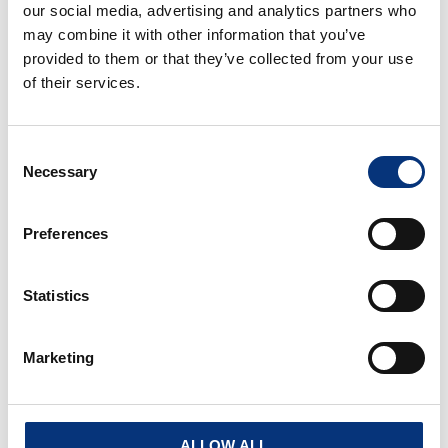
our social media, advertising and analytics partners who
may combine it with other information that you’ve
provided to them or that they’ve collected from your use
of their services.
Consent
Necessary
Selection
VB AURORA VILLA ESTILO
Preferences
ANDALUZ
4 Habitaciones
3 Baños
8 Personas
Statistics
Os presentamos nuestra impresionante villa con
encanto Andalusí. Se encuentra situada a pies del
Marketing
Mar Mediterráneo y en frente del paseo marítimo.
Desde
608€
/noche
RESERVA
ALLOW ALL