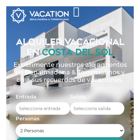
ALQUILER VACACIONAL
EN
COSTA DEL SOL
Experimente nuestros alojamientos
en Benalmádena & Torremolinos y
crea sus recuerdos de vacaciones.
Entrada
Salida
Personas