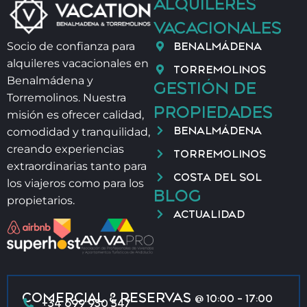
ALQUILERES
VACACIONALES
BENALMÁDENA
Socio de confianza para
alquileres vacacionales en
TORREMOLINOS
Benalmádena y
GESTIÓN DE
Torremolinos. Nuestra
PROPIEDADES
misión es ofrecer calidad,
BENALMÁDENA
comodidad y tranquilidad,
creando experiencias
TORREMOLINOS
extraordinarias tanto para
COSTA DEL SOL
los viajeros como para los
BLOG
propietarios.
ACTUALIDAD
COMERCIAL & RESERVAS
@ 10:00 - 17:00
+34 699 930 547