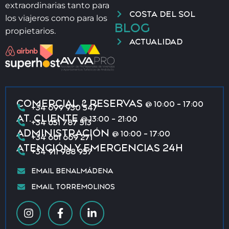
extraordinarias tanto para
COSTA DEL SOL
los viajeros como para los
BLOG
propietarios.
ACTUALIDAD
COMERCIAL & RESERVAS
@ 10:00 - 17:00
+34 699 930 547
AT. CLIENTE
@ 13:00 - 21:00
+34 651 787 513
ADMINISTRACIÓN
@ 10:00 - 17:00
+34 661 669 271
ATENCIÓN Y EMERGENCIAS 24H
+34 911 988 957
EMAIL BENALMÁDENA
EMAIL TORREMOLINOS