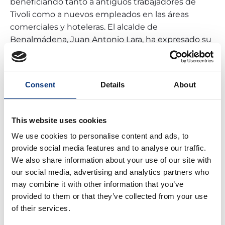
beneficiando tanto a antiguos trabajadores de
Tivoli como a nuevos empleados en las áreas
comerciales y hoteleras. El alcalde de
Benalmádena, Juan Antonio Lara, ha expresado su
convencimiento de que el nuevo complejo será un
revulsivo para la ciudad, similar al impacto que
tuvo su inauguración en 1972.
Consent
Details
About
Además del empleo, se espera que el renovado
Tívoli atraiga a un mayor número de turistas,
This website uses cookies
dinamizando otros sectores como la hostelería, el
comercio y los servicios locales. La combinación de
We use cookies to personalise content and ads, to
un parque de atracciones modernizado con un
provide social media features and to analyse our traffic.
centro comercial y opciones de hospedaje
We also share information about your use of our site with
posicionará a Benalmádena como un
destino
our social media, advertising and analytics partners who
may combine it with other information that you’ve
turístico integral en la Costa del Sol
.
provided to them or that they’ve collected from your use
of their services.