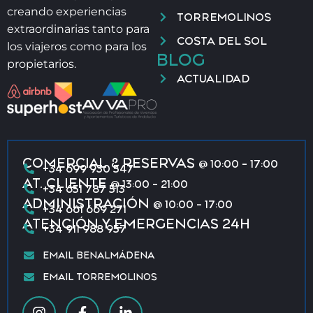
creando experiencias
TORREMOLINOS
extraordinarias tanto para
COSTA DEL SOL
los viajeros como para los
BLOG
propietarios.
ACTUALIDAD
COMERCIAL & RESERVAS
@ 10:00 - 17:00
+34 699 930 547
AT. CLIENTE
@ 13:00 - 21:00
+34 651 787 513
ADMINISTRACIÓN
@ 10:00 - 17:00
+34 661 669 271
ATENCIÓN Y EMERGENCIAS 24H
+34 911 988 957
EMAIL BENALMÁDENA
EMAIL TORREMOLINOS