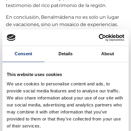
testimonio del rico patrimonio de la región.
En conclusión, Benalmádena no es solo un lugar
de vacaciones, sino un mosaico de experiencias.
Desde sus playas bañadas por el sol hasta su
corazón histórico, cada momento en esta ciudad
promete recuerdos que se atesorarán por toda la
vida. Así que, prepara tus maletas y deja que la
Consent
Details
About
magia de Benalmádena te encante.
Para disfrutar al máximo de la ciudad, no te pierdas
This website uses cookies
nuestra guía sobre
qué hacer en Benalmádena
y
We use cookies to personalise content and ads, to
completa tu plan con experiencias únicas.
provide social media features and to analyse our traffic.
We also share information about your use of our site with
our social media, advertising and analytics partners who
may combine it with other information that you’ve
COMPARTE
provided to them or that they’ve collected from your use
of their services.