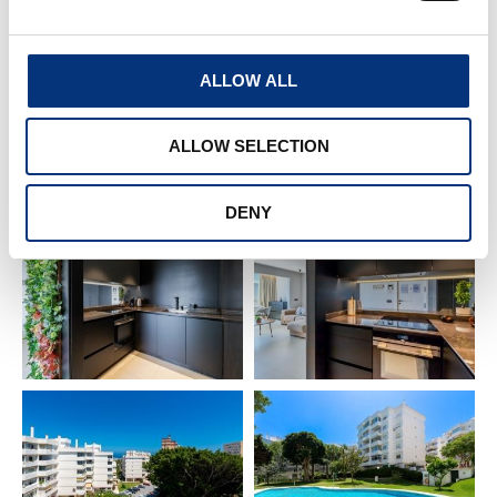
🏖️ Playa: 1,5 km
ALLOW ALL
⚓ Puerto Marina & Sea Life: 1,5 km
ALLOW SELECTION
🐬 Selwo Marina: 2 km
✈️ Aeropuerto de Málaga: 12 km
DENY
🌆 Málaga Centro: 16 km
🌴 Torremolinos: 4 km
🌊 Fuengirola: 10 km
🏰 Benalmádena Pueblo: 6 km
⛳ Golf Torrequebrada: 4 km