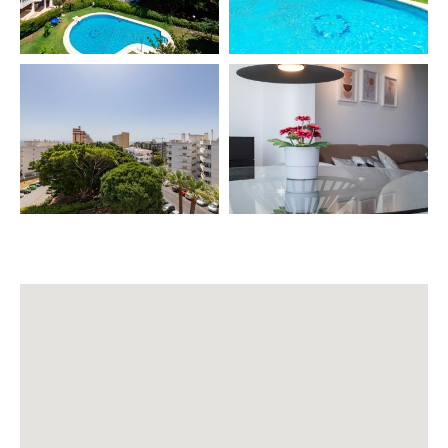
🍸 CONFORT & AMENITIES
✔️ Ropa de cama y toallas de baño
✔️ Aire acondicionado & calefacción
✔️ WiFi de alta velocidad 📶
✔️ Smart TV (Necesita su propia cuenta de Netflix)
✔️ Cocina equipada
✔️ Cafetera, hervidor, plancha, horno, tostadora,
batidora
✔️ Lavadora, plancha y tendedero