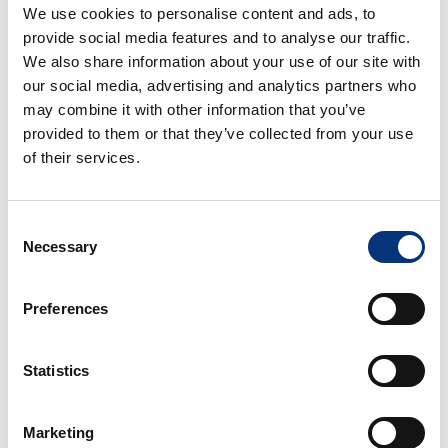
We use cookies to personalise content and ads, to
✔️ Apartamento en una urbanización prestigiosa
provide social media features and to analyse our traffic.
cerca del mar
We also share information about your use of our site with
our social media, advertising and analytics partners who
✔️ Terraza privada con vistas al sur
may combine it with other information that you’ve
provided to them or that they’ve collected from your use
✔️ Espacios luminosos y confortables
of their services.
✔️ Ideal para familias, parejas, golfistas y escapadas
exclusivas
Consent
Necessary
Selection
✔️ Guía local personalizada para descubrir
Benalmádena
Preferences
✔️ Pistas de tenis y pádel, y campos de golf muy
cerca.
Statistics
Marketing
📍 UBICACIÓN EXCEPCIONAL