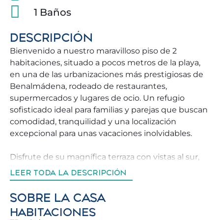
1 Baños
DESCRIPCIÓN
Bienvenido a nuestro maravilloso piso de 2
habitaciones, situado a pocos metros de la playa,
en una de las urbanizaciones más prestigiosas de
Benalmádena, rodeado de restaurantes,
supermercados y lugares de ocio. Un refugio
sofisticado ideal para familias y parejas que buscan
comodidad, tranquilidad y una localización
excepcional para unas vacaciones inolvidables.
Disfrute de su magnífica terraza con vistas al sur,
equipada con mobiliario para poder disfrutar de
LEER TODA LA DESCRIPCIÓN
nuestro agradable sol ☕. La vivienda destaca por su
luz natural maravillosa y su atmósfera acogedora,
SOBRE LA CASA
creando el ambiente perfecto para desconectar y
HABITACIONES
disfrutar. Podrá disfrutar de noches de Netflix con