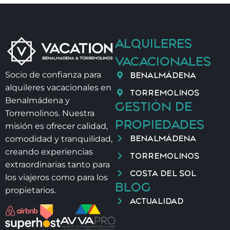
– Niñer@
ALQUILERES
– Excursiones y tours privados
VACACIONALES
– Alquiler de coche / Paseo y alquiler de barcos
BENALMÁDENA
Socio de confianza para
alquileres vacacionales en
TORREMOLINOS
– Golf Green Fees
Benalmádena y
GESTIÓN DE
Torremolinos. Nuestra
PROPIEDADES
– Servicios adicionales de limpieza
misión es ofrecer calidad,
BENALMÁDENA
comodidad y tranquilidad,
– Clases de yoga 🧘‍♀️, Masaje Tailandés o Ayurvédico,
creando experiencias
TORREMOLINOS
Fisioterapia
extraordinarias tanto para
COSTA DEL SOL
los viajeros como para los
BLOG
propietarios.
ACTUALIDAD
⏰ INFORMACIÓN IMPORTANTE