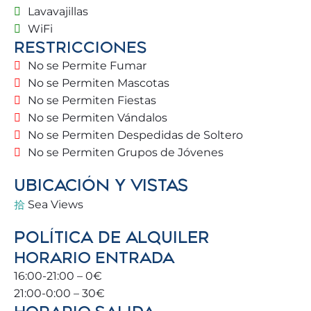
Lavavajillas
planes, restaurantes y rincones imprescindibles
WiFi
para una experiencia verdaderamente especial.
RESTRICCIONES
No se Permite Fumar
Ubicado en una preciosa urbanización con zonas
verdes.
No se Permiten Mascotas
No se Permiten Fiestas
No se Permiten Vándalos
🏡 LA VIVIENDA
No se Permiten Despedidas de Soltero
No se Permiten Grupos de Jóvenes
✔️ Quinto piso con ascensor
UBICACIÓN Y VISTAS
✔️ Amplio salón con acceso directo a la terraza que
Sea Views
mira hacia el mar
POLÍTICA DE ALQUILER
✔️ Zonas comunes amplias, zonas verdes,
HORARIO ENTRADA
seguridad y comodidad
16:00-21:00 – 0€
21:00-0:00 – 30€
✔️ Acceso desde la calle con parking gratuito en los