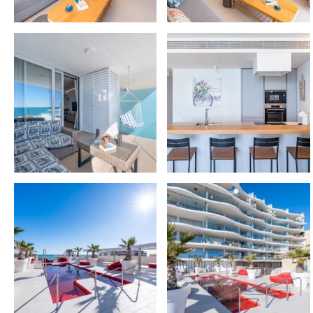
8 km Puerto Marina 🚤 + Sea Life 🐠
7 km Selwo Marina 🐧
3 km Golf Torrequebrada ⛳
📅 ¿LISTO PARA RESERVAR?
Cualquier duda, ¡consúltenos sin compromiso!
Si busca algo diferente, revise nuestras demás pro
Somos una empresa profesional de alquiler turíst
posible ⭐
🧺 CARACTERÍSTICAS & AMENITIES
Incluye:
• Ropa de cama 🛏️
• Toallas 🧼
• Secador 💇
• Hervidor, cafetera, tostadora, batidora ☕🍞