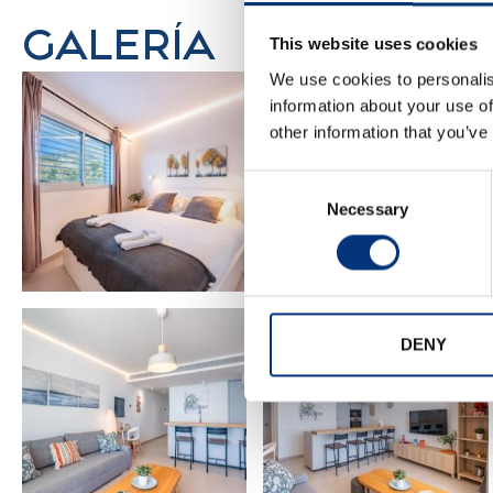
• Habitación – Cama doble (150×200 cm)
GALERÍA
• Baño – Tocador + plato de ducha 🚿
This website uses cookies
We use cookies to personalis
ℹ️ NECESITA SABER
information about your use of
other information that you’ve
• Para Netflix debe usar su propia cuenta 🎬
• Perfecto para familias, parejas, golf, senderismo 
Consent
• Dispondrá de un libro guía local 📘 con recomen
Necessary
Selection
• Puede consultarnos cualquier recomendación, ¡e
📍 LUGARES DE INTERÉS
DENY
20 km Aeropuerto Málaga ✈️
18 km Málaga Centro 🏙️
12 km Torremolinos
3 km Fuengirola centro
4 km Benalmádena Pueblo 🏘️
50 m Playa 🏖️