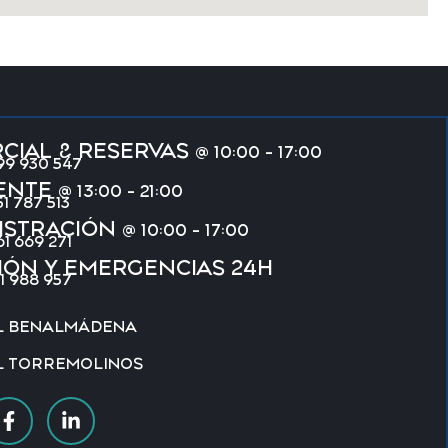
CIAL & RESERVAS
@ 10:00 - 17:00
99 930 547
IENTE
@ 13:00 - 21:00
1 787 513
ISTRACIÓN
@ 10:00 - 17:00
61 669 271
IÓN Y EMERGENCIAS 24H
11 988 957
L BENALMÁDENA
L TORREMOLINOS