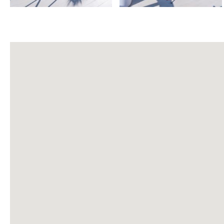
• Plancha + tabla
• Lavadora + tendedero 👕
• Horno
• Lavavajillas
• Frigorífico
• Aire acondicionado ❄️
• Calefacción 🔥
• WIFI
• Smart TV (Netflix) 📺
• Cocina equipada 🍳
• Mesa de comedor para 4
• Cuna (extra) 👶
• Trona (extra)
• Toalla piscina (extra)
🏊 COMPLEJO
• Piscina (preguntar por horario / según clima)