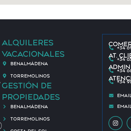
ALQUILERES
COMER
+34 6
VACACIONALES
AT. CL
+34 65
BENALMÁDENA
ADMIN
+34 6
TORREMOLINOS
ATENC
+34 9
o
GESTIÓN DE
PROPIEDADES
EMAI
EMAI
BENALMÁDENA
TORREMOLINOS