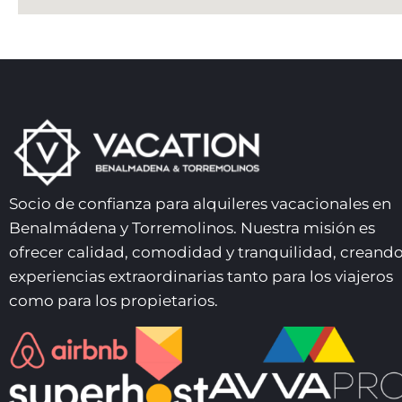
• Zonas verdes 🌿
🔆 ZONAS PRIVADAS
• Terraza
• Mesa exterior
🧽 SERVICIOS INCLUIDOS
Socio de confianza para alquileres vacacionales en
• Limpieza final 🧹
Benalmádena y Torremolinos. Nuestra misión es
ofrecer calidad, comodidad y tranquilidad, creand
⭐ SERVICIOS EXTRA (coste adicional)
experiencias extraordinarias tanto para los viajeros
como para los propietarios.
• Recogida aeropuerto 🚖
• Chef profesional 👨‍🍳
• Niñero/a 👶
• Excursiones 🏞️
• Paseos y alquiler de barcos ⛵