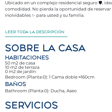
Ubicado en un complejo residencial seguro 🛡️, id
comodidad. No pierda la oportunidad de reservar
inolvidables ✨ para usted y su familia.
Nos esforzamos en ayudar a nuestros huéspedes r
LEER TODA LA DESCRIPCIÓN
y planes locales 🧭, para que vivan Benalmádena c
SOBRE LA CASA
Estará a pie de playa, a escasos metros del mar 🌊
perfecto para pasear, relajarse y desconectar.
HABITACIONES
50 m2 de casa
Le encantarán las comodidades que ofrecemos:
10 m2 de terraza
☕ Café matutino con vistas espectaculares al Med
0 m2 de jardín
Bedroom (Planta:0): 1 Cama doble ≈160cm
🌅 Atardeceres de ensueño con vistas panorámicas
BAÑOS
🎬 Noches de Netflix en familia
…todo cuidadosamente diseñado para su confort.
Bathroom (Planta:0): Ducha, Aseo
SERVICIOS
Con más de 300 días de sol al año, Benalmádena es 
Puerto Marina, descubrir su amplia gastronomía y 