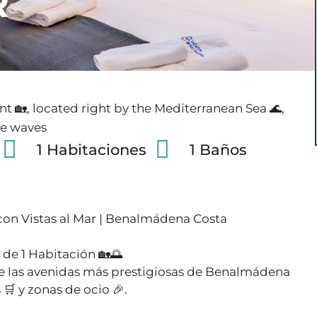
R
, located right by the Mediterranean Sea 🌊,
he waves
1 Habitaciones
1 Baños
con Vistas al Mar | Benalmádena Costa
de 1 Habitación 🏡🌅
de las avenidas más prestigiosas de Benalmádena
🛒 y zonas de ocio 🎉.