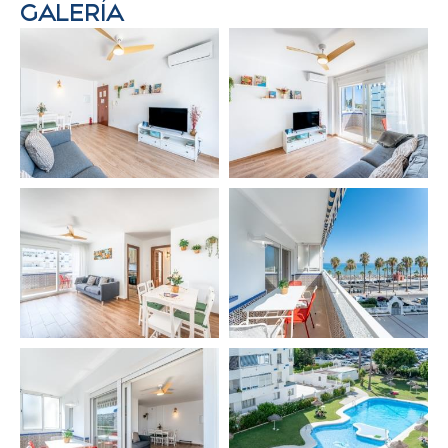
GALERÍA
🛌 Dormitorio 2: Cama doble (135 x 190 cm)
🛌 Dormitorio 3: 2 camas individuales (90 x 190 cm)
🚿 Baño en suite con ducha amplia
🚻 Aseo adicional
✨ LO QUE HACE ESPECIAL SU ESTANCIA
✔️ Ubicación privilegiada frente al mar
✔️ Terraza privada con vistas panorámicas
✔️ Espacios luminosos y confortables
✔️ Ideal para familias, parejas y escapadas
exclusivas
✔️ Guía local personalizada para descubrir
Benalmádena
📍 UBICACIÓN EXCEPCIONAL