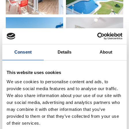
🏖️ Playa: 20 m
✈️ Aeropuerto de Málaga: 14 km
🌆 Málaga Centro: 22 km
🌴 Torremolinos: 6 km
🌊 Fuengirola: 7 km
🏰 Benalmádena Pueblo: 4 km
⚓ Puerto Marina & Sea Life: 4 km
🐬 Selwo Marina: 3 km
Consent
Details
About
⛳ Golf Torrequebrada: 2 km
🍸 CONFORT & AMENITIES
This website uses cookies
We use cookies to personalise content and ads, to
✔️ Ropa de cama y toallas premium
provide social media features and to analyse our traffic.
✔️ Aire acondicionado & calefacción
We also share information about your use of our site with
✔️ WiFi de alta velocidad 📶
our social media, advertising and analytics partners who
✔️ Smart TV
may combine it with other information that you’ve
✔️ Cocina totalmente equipada
provided to them or that they’ve collected from your use
✔️ Cafetera, hervidor, horno, tostadora, batidora
of their services.
✔️ Lavadora, plancha y tendedero