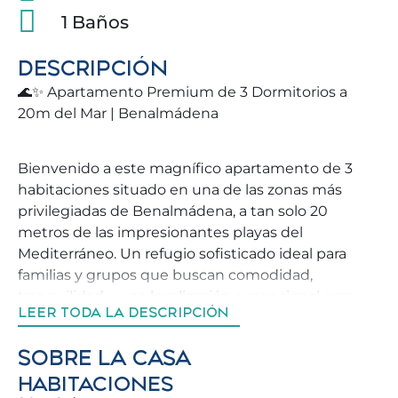
1 Baños
DESCRIPCIÓN
🌊✨ Apartamento Premium de 3 Dormitorios a
20m del Mar | Benalmádena
Bienvenido a este magnífico apartamento de 3
habitaciones situado en una de las zonas más
privilegiadas de Benalmádena, a tan solo 20
metros de las impresionantes playas del
Mediterráneo. Un refugio sofisticado ideal para
familias y grupos que buscan comodidad,
tranquilidad y una localización excepcional para
LEER TODA LA DESCRIPCIÓN
unas vacaciones inolvidables.
SOBRE LA CASA
Disfrute de su amplia y luminosa terraza privada
HABITACIONES
con vistas a la piscina y al mar 🌅, perfecta para