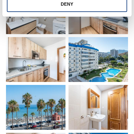
DENY
⏰ INFORMACIÓN IMPORTANTE
🕘 Check-in 21:00 – 00:00 → 40€
🕛 Check-in 00:00 – 02:00 → 60€
👶 Cuna y trona → 40€ por estancia
⚠️ No se incluye sal ni aceite por motivos
higiénicos
📄 VUT/MA/84254
🌟 ¿LISTO PARA VIVIR UNA EXPERIENCIA
INOLVIDABLE FRENTE AL MAR?
Estaremos encantados de atender cualquier
consulta. Su comodidad y satisfacción son nuestra
máxima prioridad.