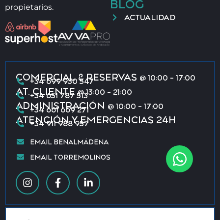
BLOG
propietarios.
ACTUALIDAD
COMERCIAL & RESERVAS
@ 10:00 - 17:00
+34 699 930 547
AT. CLIENTE
@ 13:00 - 21:00
+34 651 787 513
ADMINISTRACIÓN
@ 10:00 - 17:00
+34 661 669 271
ATENCIÓN Y EMERGENCIAS 24H
+34 911 988 957
EMAIL BENALMÁDENA
EMAIL TORREMOLINOS