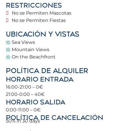
RESTRICCIONES
un auténtico local, recomendándole los mejores
planes, restaurantes y rincones imprescindibles
No se Permiten Mascotas
para una experiencia verdaderamente especial.
No se Permiten Fiestas
🏡 LA VIVIENDA
UBICACIÓN Y VISTAS
Sea Views
Ubicado en una cuidada urbanización privada con
Mountain Views
zonas verdes 🌿, piscina comunitaria y parking
On the Beachfront
privado para mayor comodidad.
POLÍTICA DE ALQUILER
✔️ Cuarta planta con ascensor
HORARIO ENTRADA
✔️ Amplio salón con acceso directo a la terraza
16:00-21:00 – 0€
✔️ Terraza con vistas a la piscina y al mar
21:00-0:00 – 40€
✔️ Zonas comunes tranquilas y seguras
HORARIO SALIDA
✔️ Acceso cómodo desde la calle
0:00-11:00 – 0€
POLÍTICA DE CANCELACIÓN
🛏️ HABITACIONES & BAÑOS
50% in 30 days
🛌 Dormitorio principal: Cama doble (150 x 200 cm)