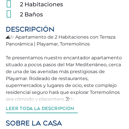
2 Habitaciones
2 Baños
DESCRIPCIÓN
🌊✨ Apartamento de 2 Habitaciones con Terraza
Panorámica | Playamar, Torremolinos
Te presentamos nuestro encantador apartamento
situado a pocos pasos del Mar Mediterráneo, cerca
de una de las avenidas más prestigiosas de
Playamar. Rodeado de restaurantes,
supermercados y lugares de ocio, este complejo
residencial seguro hará que explorar Torremolinos
sea cómodo y placentero 🏖️✨.
No pierdas la oportunidad de reservar esta
LEER TODA LA DESCRIPCIÓN
propiedad que garantizará unas vacaciones
inolvidables para ti y tu familia 🏡.
SOBRE LA CASA