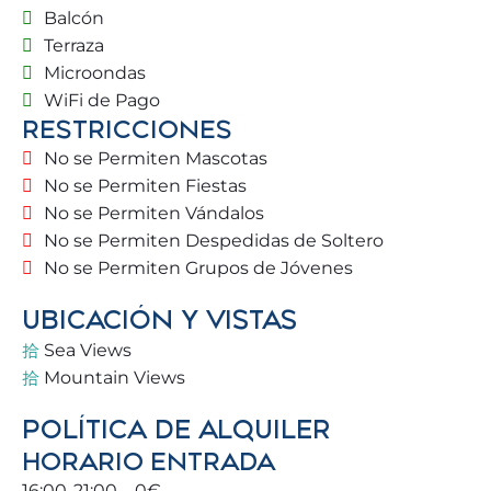
posibilidad de disfrutar del sol a 20º. Pasea por el
Balcón
maravilloso paseo marítimo y disfruta de la
Terraza
excelente gastronomía local 🍤🍷.
Microondas
WiFi de Pago
La vivienda cuenta con una luz natural maravillosa
RESTRICCIONES
y una ubicación inmejorable, pudiendo caminar
hasta la playa y disfrutar de transporte público para
No se Permiten Mascotas
explorar Torremolinos y alrededores (Málaga,
No se Permiten Fiestas
Benalmádena, Fuengirola) 🚆.
No se Permiten Vándalos
No se Permiten Despedidas de Soltero
🏡 DISTRIBUCIÓN DEL APARTAMENTO
No se Permiten Grupos de Jóvenes
UBICACIÓN Y VISTAS
Habitación 1
Sea Views
• Cama doble (150 x 200 cm)
Mountain Views
• Baño 1: Tocador + plato de ducha 🚿
POLÍTICA DE ALQUILER
Habitación 2
HORARIO ENTRADA
16:00-21:00 – 0€