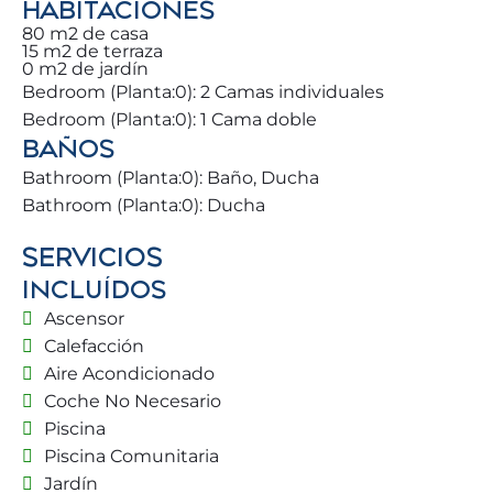
HABITACIONES
Nos dedicamos a asegurar que nuestros
80 m2 de casa
huéspedes exploren Torremolinos de la mejor
15 m2 de terraza
0 m2 de jardín
manera posible, ofreciendo asesoramiento sobre
Bedroom (Planta:0): 2 Camas individuales
actividades, restaurantes y entretenimiento
Bedroom (Planta:0): 1 Cama doble
cercano. Disfruta de la proximidad a las
BAÑOS
maravillosas playas de Torremolinos y una amplia
gama de actividades de ocio 🌅.
Bathroom (Planta:0): Baño, Ducha
Bathroom (Planta:0): Ducha
Te encantarán las comodidades que ofrece
SERVICIOS
nuestro apartamento. Desde disfrutar de un café
matutino con vistas espectaculares al Mar
INCLUÍDOS
Mediterráneo en nuestra magnífica terraza, hasta
Ascensor
atardeceres de ensueño con vistas panorámicas
Calefacción
de más de 270º de mar y tierra, y noches de Netflix
Aire Acondicionado
con la familia 🎬✨.
Coche No Necesario
Piscina
Con más de 300 días de sol al año ☀️, Torremolinos
Piscina Comunitaria
es ideal incluso en invierno, ofreciendo la
Jardín