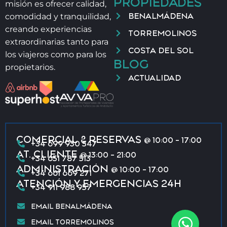
PROPIEDADES
misión es ofrecer calidad,
BENALMÁDENA
comodidad y tranquilidad,
creando experiencias
TORREMOLINOS
extraordinarias tanto para
COSTA DEL SOL
los viajeros como para los
BLOG
propietarios.
ACTUALIDAD
COMERCIAL & RESERVAS
@ 10:00 - 17:00
+34 699 930 547
AT. CLIENTE
@ 13:00 - 21:00
+34 651 787 513
ADMINISTRACIÓN
@ 10:00 - 17:00
+34 661 669 271
ATENCIÓN Y EMERGENCIAS 24H
+34 911 988 957
EMAIL BENALMÁDENA
EMAIL TORREMOLINOS