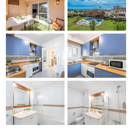
✔️ Terraza
✔️ Mesa exterior con 4 sillas
🧳 SERVICIOS INCLUIDOS
✔️ Limpieza final 🧹
🛎️ SERVICIOS EXTRA
🚖 Recogida aeropuerto
👨‍🍳 Chef privado
👶 Niñera
🛥️ Paseos y alquiler de barcos
🗺️ Tours privados (Sevilla, Granada, Córdoba, Mijas,
Ronda)
⛳ Green Fees
🚗 Rent a Car