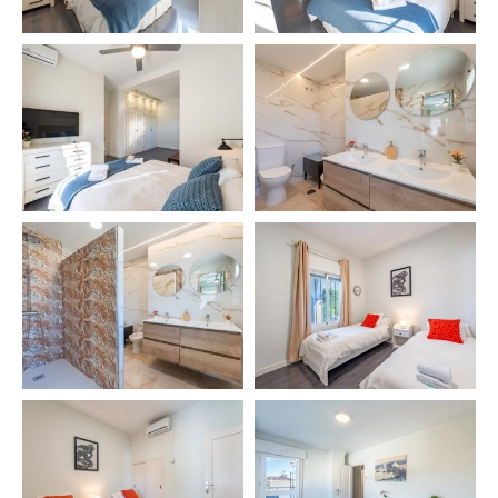
– 🛌 Habitación 5: Cama doble (150 x 200 cm)
– 🛌 Habitación 6: Cama doble (150 x 200 cm)
– 🚿 Baño 4: Tocador y plato de ducha
– 🚿 Baño 5: Tocador y plato de ducha
– ✔️ Terraza con vistas al mar y al Puerto Deportivo
🌅
✨ INFORMACIÓN IMPORTANTE
• Para Netflix es necesario tener tu propia cuenta
• Perfecto para familias, parejas, golfistas,
senderistas y viajes de negocios 🏌️‍♂️🥾💼
• Encontrarás un libro con consejos y
recomendaciones locales para explorar
Benalmádena como un residente más 🗺️
• Estamos disponibles para atender cualquier