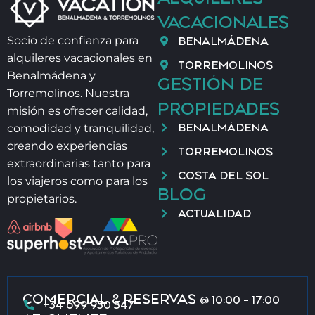
VACACIONALES
BENALMÁDENA
Socio de confianza para
alquileres vacacionales en
TORREMOLINOS
Benalmádena y
GESTIÓN DE
Torremolinos. Nuestra
PROPIEDADES
misión es ofrecer calidad,
BENALMÁDENA
comodidad y tranquilidad,
creando experiencias
TORREMOLINOS
extraordinarias tanto para
COSTA DEL SOL
los viajeros como para los
BLOG
propietarios.
ACTUALIDAD
COMERCIAL & RESERVAS
@ 10:00 - 17:00
+34 699 930 547