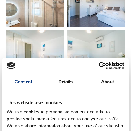
– Puerto Marina: 100 m ⚓ (gastronomía y Sea Life)
– Selwo Marina: 4 km 🐬
– Tivoli World: 6 km 🎢
– Campo de Golf Torrequebrada: 4 km ⛳
🍸 CARACTERÍSTICAS & AMENITIES
Consent
Details
About
✔️ Ropa de cama y toallas premium
✔️ Secador de pelo
✔️ Lavavajillas
This website uses cookies
✔️ Horno, hervidor de agua, cafetera, tostadora,
We use cookies to personalise content and ads, to
batidora
provide social media features and to analyse our traffic.
✔️ Plancha y tabla de planchar
We also share information about your use of our site with
✔️ Lavadora y tendedero