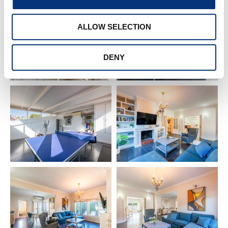
✔️ Piscina abierta todo el año
✔️ Zonas verdes
ALLOW SELECTION
Zonas privadas de la villa:
DENY
✔️ Zona ‘Chill Out’ 🛋️
✔️ Mesa de terraza con 8 sillas
✔️ 6 hamacas 🏖️
✔️ Barbacoa 🍖
🛎️ SERVICIOS INCLUIDOS
✔️ Limpieza final
🛎️ SERVICIOS EXTRA (coste adicional)
✔️ Recogida aeropuerto 🚖