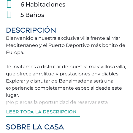
6 Habitaciones
5 Baños
DESCRIPCIÓN
Bienvenido a nuestra exclusiva villa frente al Mar
Mediterráneo y el Puerto Deportivo más bonito de
Europa.
Te invitamos a disfrutar de nuestra maravillosa villa,
que ofrece amplitud y prestaciones envidiables.
Explorar y disfrutar de Benalmádena será una
experiencia completamente especial desde este
lugar.
¡No pierdas la oportunidad de reservar esta
propiedad, que hará que tus vacaciones sean
LEER TODA LA DESCRIPCIÓN
inolvidables para ti y tu familia!
SOBRE LA CASA
Entorno y Actividades: