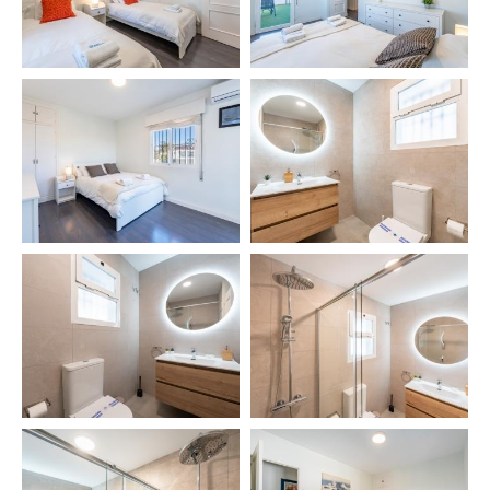
petición especial que tengas
📍 LUGARES DE INTERÉS CERCANOS
– Aeropuerto de Málaga: 11 km ✈️
– Centro de Málaga: 15 km 🌆
– Torremolinos: 1 km 🌴
– Fuengirola: 12 km 🌊
– Benalmádena Pueblo: 8 km 🏰 (Mariposario,
Templo Budista…)
– Playa: 50 m 🏖️