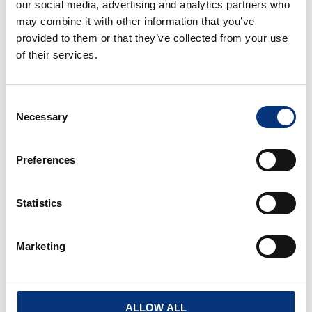
our social media, advertising and analytics partners who
✔️ Aire acondicionado & calefacción ❄️🔥
may combine it with other information that you’ve
✔️ Ducha de hidromasaje 🚿
provided to them or that they’ve collected from your use
✔️ Congelador
of their services.
✔️ Chimenea x2 🔥
✔️ Nevera
✔️ WIFI de alta velocidad 📶
Consent
✔️ Smart TV (Netflix) 📺
Necessary
Selection
✔️ Cocina totalmente equipada
✔️ Mesa de comedor para 12 personas 🍽️
Preferences
✔️ Cuna y trona (coste adicional)
✔️ Toallas de piscina (coste adicional)
Statistics
Características exteriores:
Marketing
✔️ Baño piscina
✔️ Lavadero
✔️ Parking privado
ALLOW ALL