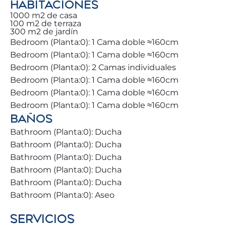
HABITACIONES
Nos esforzamos por ayudar a nuestros huéspedes
1000 m2 de casa
a explorar Benalmádena de la mejor manera
100 m2 de terraza
300 m2 de jardín
posible, ofreciendo asesoramiento sobre las
Bedroom (Planta:0): 1 Cama doble ≈160cm
mejores actividades, restaurantes y zonas de ocio
Bedroom (Planta:0): 1 Cama doble ≈160cm
cercanas. La villa es un lugar encantador con
Bedroom (Planta:0): 2 Camas individuales
infinitos detalles que te enamorarán.
Bedroom (Planta:0): 1 Cama doble ≈160cm
Disfruta de zonas exteriores maravillosas con
Bedroom (Planta:0): 1 Cama doble ≈160cm
hamacas, barbacoa y piscina, disponible todo el
año a una temperatura envidiable 🌞.
Bedroom (Planta:0): 1 Cama doble ≈160cm
BAÑOS
Comodidades de la Villa:
Bathroom (Planta:0): Ducha
Te encantarán las comodidades que ofrecemos.
Bathroom (Planta:0): Ducha
Nuestra villa se divide en 2 plantas:
Bathroom (Planta:0): Ducha
Bathroom (Planta:0): Ducha
La entrada principal conecta con dos espaciosos
Bathroom (Planta:0): Ducha
salones que se abren hacia la cocina y el comedor
Bathroom (Planta:0): Aseo
🍽️.
SERVICIOS