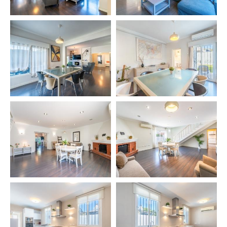
✔️ Chef profesional 👨‍🍳
✔️ Niñera 👶
✔️ Excursiones 🚤
✔️ Alquiler y paseos en barco ⛴️
✔️ Tours privados – Sevilla, Granada, Córdoba, Mijas,
Ronda 🏰
✔️ Green Fees de golf ⛳
✔️ Alquiler de coches 🚗
✔️ Servicios de limpieza adicionales 🧹
✔️ Clases de yoga 🧘‍♀️
✔️ Masajes tailandés o ayurvédico 💆
✔️ Fisioterapia 🩺
⚠️ OTROS DETALLES IMPORTANTES
– Check-in 21:00 – 00:00 → 40 €
– Check-in 00:00 – 02:00 → 60 €