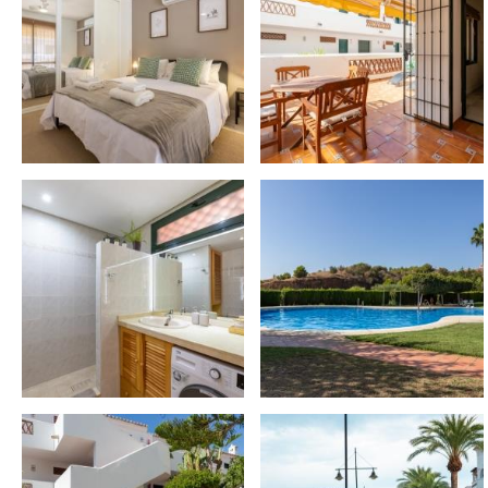
– Toallas de baño 🧼
– Secador 💇
– Hervidor de agua ☕
– Cafetera
– Tostadora 🍞
– Batidora
– Frigorífico 🧊
– Plancha + tabla 👕
– Lavadora