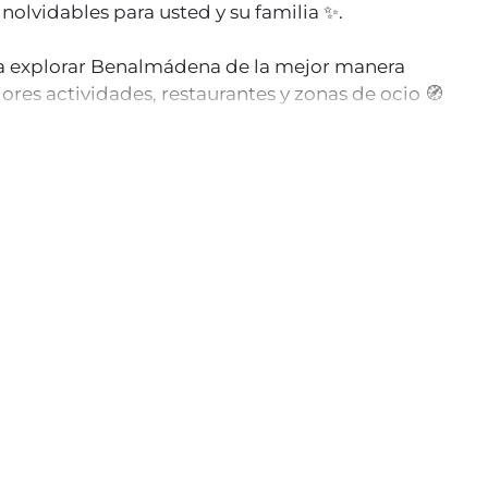
nolvidables para usted y su familia ✨.
a explorar Benalmádena de la mejor manera
res actividades, restaurantes y zonas de ocio 🧭
avillosas playas de Benalmádena, a escasos metros
 de ocio.
, donde podrá disfrutar de fauna diversa y un
.
de un café al despertar en nuestra magnífica
es ideal incluso en invierno, donde tomar el sol a
nalmádena y su paseo marítimo, y explore nuestra