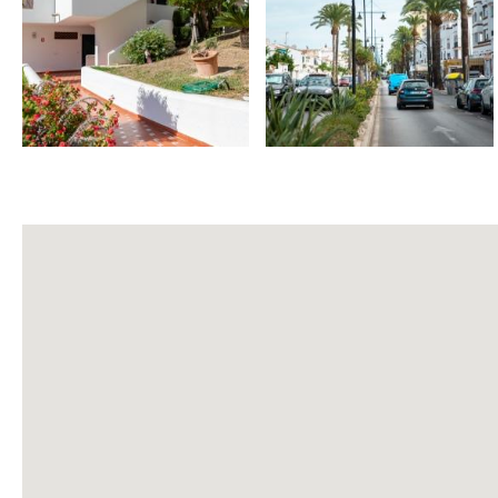
– Tendedero
– Aire acondicionado & calefacción ❄️🔥
– WIFI 📶
– SMART TV (Netflix) 📺
– Cocina equipada 🍳
Extras (coste adicional):
– Cuna (extra) 👶
– Trona (extra)
– Toalla piscina (extra) 🏊