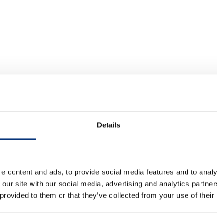
 🛌
ER
HORARIO SALIDA
Details
as y viajes de empresa 🏡
0:00-11:00 – 0€
s 📘
e content and ads, to provide social media features and to analy
 our site with our social media, advertising and analytics partn
 provided to them or that they’ve collected from your use of their