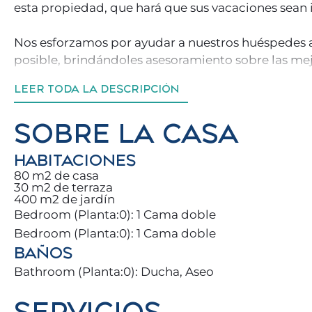
esta propiedad, que hará que sus vacaciones sean i
Nos esforzamos por ayudar a nuestros huéspedes 
posible, brindándoles asesoramiento sobre las mejo
alrededor de nuestra propiedad.
LEER TODA LA DESCRIPCIÓN
Usted y su familia se encontrarán a pie de las mar
del Mar Mediterráneo, con infinidad de actividades
SOBRE LA CASA
El Parque de la Paloma se encuentra a pocos pasos
maravilloso paseo rodeado de naturaleza y paz 🌳
HABITACIONES
80 m2 de casa
Le encantarán las comodidades que ofrecemos: des
30 m2 de terraza
terraza, hasta noches de Netflix en familia 🎬.
400 m2 de jardín
Bedroom (Planta:0): 1 Cama doble
Con más de 300 días de sol al año ☀️, Benalmádena 
Bedroom (Planta:0): 1 Cama doble
20ºC es una realidad.
BAÑOS
Disfrute de paseos por el Puerto Deportivo de Be
Bathroom (Planta:0): Ducha, Aseo
gastronomía variada y de alta calidad 🍽️.
SERVICIOS