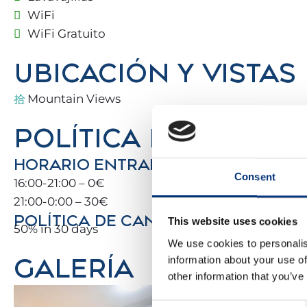
– Habitación 1: Cama doble (150 x 200 cm) 🛏️
WiFi
WiFi Gratuito
– Habitación 2: 2 camas individuales (90 x 200 cm)
UBICACIÓN Y VISTAS
– Baño: Tocador + plato de ducha 🚿
Mountain Views
ℹ️ NECESITA SABER
POLÍTICA DE ALQUIL
Para Netflix debe tener su propia cuenta 🎬
HORARIO ENTRADA
Consent
Perfecto para familias, parejas, golfistas, senderist
16:00-21:00 – 0€
21:00-0:00 – 30€
Libro guía con consejos y recomendaciones locale
POLÍTICA DE CANCELACIÓN
This website uses cookies
50% in 30 days
We use cookies to personalis
📍 LUGARES PRÓXIMOS DE INTERÉS
GALERÍA
information about your use of
other information that you’ve
✈️ Aeropuerto de Málaga – 12 km
🌆 Málaga Centro – 20 km