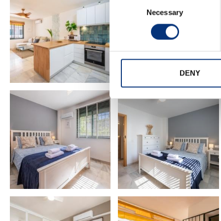
Consent
🌴 Torremolinos – 4 km
Necessary
Selection
🌊 Fuengirola – 10 km
🏘️ Benalmádena Pueblo – 4 km (Casco antiguo: M
🏖 Playa – 800 m
⚓ Puerto Marina – 2,5 km (Sea Life, gastronomía va
🐬 Selwo Marina – 400 m
DENY
🎡 Tivoli World – 600 m
⛳ Campo de Golf Torrequebrada – 4 km
📅 ¿LISTO PARA RESERVAR?
Si tiene alguna duda, ¡pregúntenos sin compromis
Eche un vistazo a nuestras otras propiedades si bus
Queremos que su experiencia sea perfecta ⭐
🍸 CARACTERÍSTICAS & AMENITIES – INCLUIDO
– Ropa de cama 🛏️