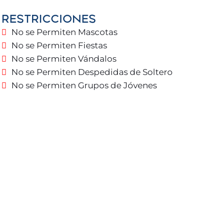
aza para disfrutar del sol y una ubicación
RESTRICCIONES
ntro del pueblo, donde encontrará el tren de
, Torremolinos y Fuengirola 🚆.
No se Permiten Mascotas
No se Permiten Fiestas
de tenis y pádel, así como campos de golf preciosos
No se Permiten Vándalos
No se Permiten Despedidas de Soltero
No se Permiten Grupos de Jóvenes
n parking gratuito en la puerta 🚗.
es 🌿.
a con la terraza. Las zonas comunes brindan
ilias.