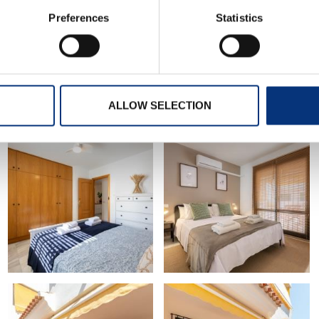
Preferences
Statistics
ariposario, Templo Budista…)
riada)
ALLOW SELECTION
o!
ca algo diferente.