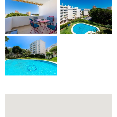
🍸 CONFORT & AMENITIES
✔️ Ropa de cama y toallas de baño
✔️ Aire acondicionado & calefacción
✔️ WiFi de alta velocidad 📶
✔️ Smart TV (Necesita su propia cuenta de Netflix)
✔️ Cocina equipada
✔️ Cafetera, hervidor, tostadora, batidora
✔️ Lavadora, plancha y tendedero