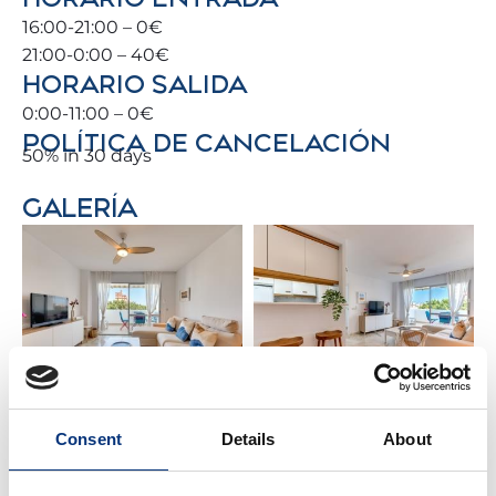
alrededores
16:00-21:00 – 0€
21:00-0:00 – 40€
✔️ Acceso desde la calle con zonas verdes
HORARIO SALIDA
0:00-11:00 – 0€
POLÍTICA DE CANCELACIÓN
50% in 30 days
🛏️ HABITACIONES & BAÑOS
GALERÍA
– 🛌 Dormitorio 1: Cama doble (150 x 200 cm)
– 🛌 Dormitorio 2: 2 Camas individuales (90 x 200
cm)
– 🚿 Baño 1: Tocador + Bañera
Consent
Details
About
✨ LO QUE HACE ESPECIAL SU ESTANCIA