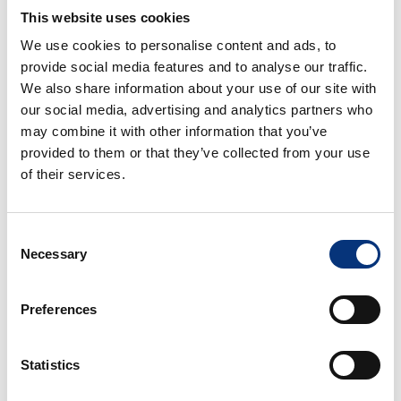
✔️ Apartamento en una urbanización prestigiosa
This website uses cookies
cerca del mar
We use cookies to personalise content and ads, to
provide social media features and to analyse our traffic.
✔️ Terraza privada con vistas al sur y al mar
We also share information about your use of our site with
our social media, advertising and analytics partners who
✔️ Espacios luminosos y confortables
may combine it with other information that you’ve
provided to them or that they’ve collected from your use
✔️ Ideal para familias, parejas, golfistas y escapadas
of their services.
exclusivas
✔️ Guía local personalizada para descubrir
Consent
Benalmádena
Necessary
Selection
✔️ Pistas de tenis y pádel, y campos de golf muy
Preferences
cerca.
Statistics
📍 UBICACIÓN EXCEPCIONAL