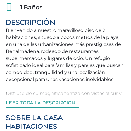
1 Baños
DESCRIPCIÓN
Bienvenido a nuestro maravilloso piso de 2
habitaciones, situado a pocos metros de la playa,
en una de las urbanizaciones más prestigiosas de
Benalmádena, rodeado de restaurantes,
supermercados y lugares de ocio. Un refugio
sofisticado ideal para familias y parejas que buscan
comodidad, tranquilidad y una localización
excepcional para unas vacaciones inolvidables.
Disfrute de su magnífica terraza con vistas al sur y
al mar, equipada con mobiliario para poder
LEER TODA LA DESCRIPCIÓN
disfrutar de nuestro agradable sol ☕. La vivienda
destaca por su luz natural maravillosa y su
SOBRE LA CASA
atmósfera acogedora, creando el ambiente
HABITACIONES
perfecto para desconectar y disfrutar. Podrá