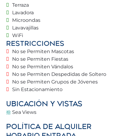
Terraza
planes, restaurantes y rincones imprescindibles
Lavadora
para una experiencia verdaderamente especial.
Microondas
Lavavajillas
Ubicado en una preciosa urbanización con zonas
WiFi
verdes.
RESTRICCIONES
No se Permiten Mascotas
🏡 LA VIVIENDA
No se Permiten Fiestas
No se Permiten Vándalos
✔️ Cuarto piso con ascensor
No se Permiten Despedidas de Soltero
No se Permiten Grupos de Jóvenes
✔️ Amplio salón con acceso directo a la terraza que
Sin Estacionamiento
mira hacia el mar
UBICACIÓN Y VISTAS
✔️ Zonas comunes amplias, zonas verdes,
Sea Views
seguridad y comodidad
POLÍTICA DE ALQUILER
✔️ Acceso desde la calle con parking gratuito en los
HORARIO ENTRADA