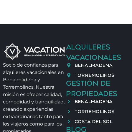
– Niñer@
– Excursiones y tours privados
– Alquiler de coche / Paseo y alquiler de barcos
ALQUILERES
– Golf Green Fees
VACACIONALES
– Servicios adicionales de limpieza
BENALMÁDENA
Socio de confianza para
alquileres vacacionales en
TORREMOLINOS
– Clases de yoga 🧘‍♀️, Masaje Tailandés o Ayurvédico,
Benalmádena y
GESTIÓN DE
Fisioterapia
Torremolinos. Nuestra
PROPIEDADES
misión es ofrecer calidad,
BENALMÁDENA
comodidad y tranquilidad,
⏰ INFORMACIÓN IMPORTANTE
creando experiencias
TORREMOLINOS
extraordinarias tanto para
🕘 Check-in 21:00 – 00:00 → 40€
COSTA DEL SOL
los viajeros como para los
BLOG
propietarios.