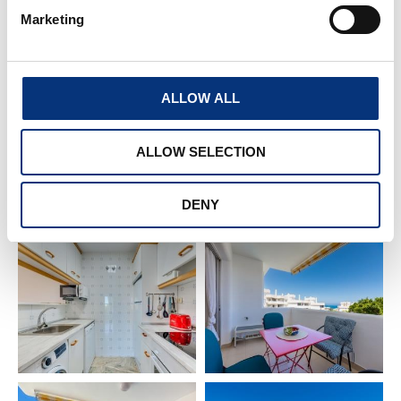
Marketing
🏖️ Playa: 1,5 km
⚓ Puerto Marina & Sea Life: 1,5 km
ALLOW ALL
🐬 Selwo Marina: 2 km
ALLOW SELECTION
✈️ Aeropuerto de Málaga: 12 km
DENY
🌆 Málaga Centro: 16 km
🌴 Torremolinos: 4 km
🌊 Fuengirola: 10 km
🏰 Benalmádena Pueblo: 6 km
⛳ Golf Torrequebrada: 4 km