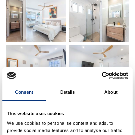
TERRAZA:
• 2 Hamacas 🏖️
• Mesa + 6 sillas 🪑
• BBQ 🍖
ℹ️ NECESITA SABER
• Para Netflix debe de tener su propia cuenta 🎬
• Perfecto para familias, parejas, partidas de golf,
senderismo y viajes de empresa
• Libro guía con recomendaciones locales 📘
• Estamos disponibles para cualquier
Consent
Details
About
recomendación o necesidad 🤝
📍 LUGARES PRÓXIMOS DE INTERÉS
This website uses cookies
We use cookies to personalise content and ads, to
✈️ Aeropuerto de Málaga – 12 km
provide social media features and to analyse our traffic.
🏙️ Málaga Centro – 14 km