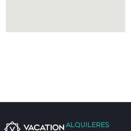
⚠️ OTROS DETALLES IMPORTANTES
• No incluimos sal ni aceite por motivos higiénicos
• Late check-in:
21:00–00:00 → 40 €
00:00–02:00 → 60 €
• Cuna + trona → 40 € / Estancia
📄 VUT/MA/68844
ALQUILERES