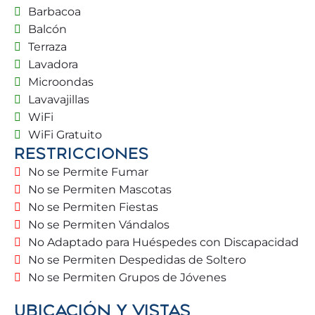
Barbacoa
variedad cinematográfica.
Balcón
Terraza
Con más de 300 días de sol al año, Benalmádena
Lavadora
es el lugar ideal incluso en invierno ☀️, donde
Microondas
tomar el sol a 20º es una realidad.
Lavavajillas
WiFi
Disfrute de magníficos paseos por el Puerto
Deportivo de Benalmádena y su paseo marítimo, y
WiFi Gratuito
RESTRICCIONES
disfrute de nuestra extensa y variada gastronomía
de alta calidad.
No se Permite Fumar
No se Permiten Mascotas
🏡 VIVIENDA
No se Permiten Fiestas
No se Permiten Vándalos
La villa está situada en una zona privilegiada.
No Adaptado para Huéspedes con Discapacidad
Residencial vigilado 24 horas 🛡️.
No se Permiten Despedidas de Soltero
Tiene un acceso desde la calle con zonas verdes 🌿
No se Permiten Grupos de Jóvenes
e iluminada durante la noche.
Las zonas comunes de la villa brindan gran espacio,
UBICACIÓN Y VISTAS