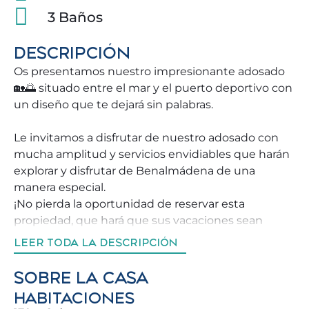
3 Baños
DESCRIPCIÓN
Os presentamos nuestro impresionante adosado
🏡🌅 situado entre el mar y el puerto deportivo con
un diseño que te dejará sin palabras.
Le invitamos a disfrutar de nuestro adosado con
mucha amplitud y servicios envidiables que harán
explorar y disfrutar de Benalmádena de una
manera especial.
¡No pierda la oportunidad de reservar esta
propiedad, que hará que sus vacaciones sean
inolvidables para usted y su familia ✨!
LEER TODA LA DESCRIPCIÓN
Nos esforzamos por ayudar a nuestros huéspedes
SOBRE LA CASA
a conocer Benalmádena de la mejor manera
HABITACIONES
posible, brindándoles asesoramiento sobre las