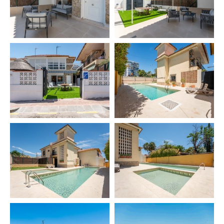
• Cocina equipada 🍳
• Mesa de comedor para 6 personas
Extras (aditional cost):
• Cuna (coste extra) 👶
• Trona (coste extra)
• Toalla piscina (coste extra) 🏊
🏢 CARACTERÍSTICAS EXTERIORES
• Parking privado 🚗
• Piscina (consultar servicio) 🏊, sujeta a condiciones
climáticas
• Mesa terraza con 6 sillas 🪑
• 2 Hamacas
• Barbacoa 🍖
🧽 SERVICIOS INCLUIDOS