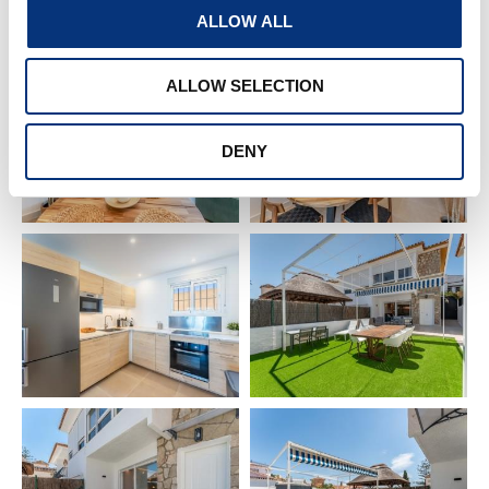
🧺 CARACTERÍSTICAS & AMENITIES – Incluido
ALLOW ALL
• Ropa de cama 🛏️
• Toallas de baño 🧼
ALLOW SELECTION
• Secador 💇
• Lavavajillas
DENY
• Horno
• Hervidor de agua ☕
• Cafetera
• Tostadora 🍞
• Batidora
• Plancha + tabla 👕
• Lavadora
• Tendedero
• Bañera 🛁
• Congelador
• Nevera
• WIFI 📶
• SMART TV 📺