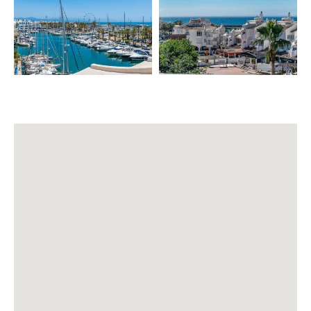
• Limpieza final 🧹
⭐ SERVICIOS EXTRA (coste adicional)
• Recogida aeropuerto 🚖
• Chef profesional 👨‍🍳
• Niñer@ 👶
• Excursiones 🏞️
• Paseo y alquiler de barcos ⛵
• Tours privados – Sevilla, Granada, Córdoba, Mijas,
Ronda 🚌
• Golf Green Fees ⛳
• Rent a Car 🚗
• Servicios extras de limpieza
• Yoga 🧘
• Masaje Tailandés o Ayurveda 💆
• Fisioterapia 👐