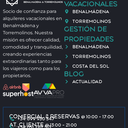
VACACIONALES
BENALMÁDENA
Socio de confianza para
alquileres vacacionales en
TORREMOLINOS
Benalmádena y
GESTIÓN DE
Torremolinos. Nuestra
PROPIEDADES
misión es ofrecer calidad,
BENALMÁDENA
comodidad y tranquilidad,
creando experiencias
TORREMOLINOS
extraordinarias tanto para
COSTA DEL SOL
los viajeros como para los
BLOG
propietarios.
ACTUALIDAD
COMERCIAL & RESERVAS
@ 10:00 - 17:00
+34 699 930 547
AT. CLIENTE
@ 13:00 - 21:00
+34 651 787 513