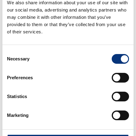
We also share information about your use of our site with
🌴 Torremolinos – 2 km
our social media, advertising and analytics partners who
🌊 Fuengirola – 14 km
may combine it with other information that you’ve
🏘️ Benalmádena Pueblo – 6 km (Mariposario,
provided to them or that they’ve collected from your use
Templo Budista…)
of their services.
🏖 Playa – 300 m
🚤 Puerto Marina – 200 m (+ Sea Life)
🐧 Selwo Marina – 3 km
Consent
⛳ Golf Torrequebrada – 5 km
Necessary
Selection
📅 ¿LISTO PARA RESERVAR?
Preferences
Si tiene alguna duda, ¡pregúntenos sin
compromiso!
Statistics
Si busca algo diferente, revise nuestras demás
propiedades. Somos una empresa profesional de
Marketing
alquiler turístico y queremos que tenga la mejor
experiencia posible ⭐