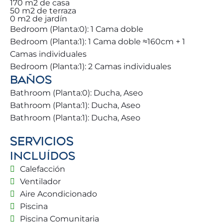
170 m2 de casa
mejores actividades, restaurantes y zonas de ocio
50 m2 de terraza
0 m2 de jardín
🧭 alrededor de nuestra propiedad.
Bedroom (Planta:0): 1 Cama doble
Bedroom (Planta:1): 1 Cama doble ≈160cm + 1
Usted y su familia se encontrarán en una preciosa
Camas individuales
casa con infinidad de detalles que les enamorará.
Bedroom (Planta:1): 2 Camas individuales
Consta de unas zonas exteriores maravillosas,
BAÑOS
hamacas, barbacoa y piscina comunitaria para
disfrutar al máximo de sus vacaciones.
Bathroom (Planta:0): Ducha, Aseo
Bathroom (Planta:1): Ducha, Aseo
Les encantará las comodidades que ofrecemos en
Bathroom (Planta:1): Ducha, Aseo
nuestra vivienda. Nuestra villa se divide en 2
SERVICIOS
plantas, la entrada principal conecta con un salón
de grandes magnitudes, con la cocina y una
INCLUÍDOS
habitación + 1 baño. En las plantas superiores
Calefacción
tenemos 2 habitaciones y 2 baños completos.
Ventilador
Aire Acondicionado
Puede disfrutar de grandes eventos en nuestra
Piscina
magnífica terraza con barbacoa o de noches de
Piscina Comunitaria
Netflix 🎬 disfrutando con la familia de su gran