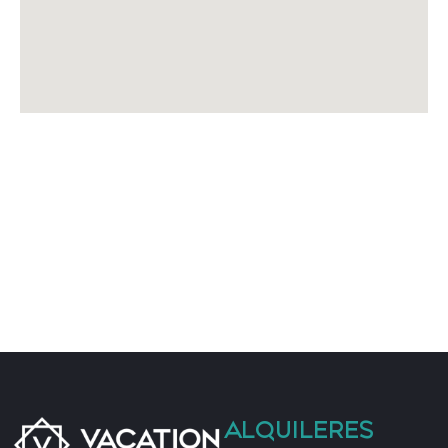
• Chef profesional 👨‍🍳
• Niñero/a 👶
• Excursiones 🏞️
• Paseos y alquiler de barcos ⛵
• Tours privados (Sevilla, Granada, Córdoba, Mijas,
Ronda) 🚌
• Green Fees ⛳
• Rent a Car 🚗
• Limpieza adicional
• Yoga 🧘
• Masajes (Tailandés/Ayurveda) 💆
• Fisioterapia 👐
No incluimos sal y aceite por motivos higiénicos
Late check-in:
• 21:00–00:00 → 40 €
• 00:00–02:00 → 60 €
ALQUILERES
Cuna + trona: 40 €/estancia