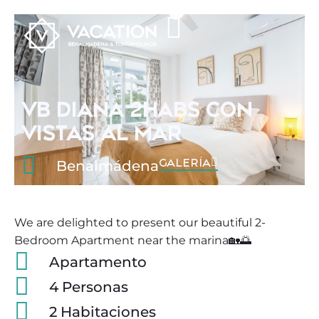
VB DIANA 2HABS CON
VISTAS AL MAR
GALERÍA
Benalmádena
We are delighted to present our beautiful 2-
Bedroom Apartment near the marina🏡🌅
Apartamento
4 Personas
2 Habitaciones