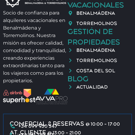
VACACIONALES
BENALMÁDENA
Socio de confianza para
alquileres vacacionales en
TORREMOLINOS
Benalmádena y
GESTIÓN DE
Torremolinos. Nuestra
PROPIEDADES
misión es ofrecer calidad,
BENALMÁDENA
comodidad y tranquilidad,
creando experiencias
TORREMOLINOS
extraordinarias tanto para
COSTA DEL SOL
los viajeros como para los
BLOG
propietarios.
ACTUALIDAD
COMERCIAL & RESERVAS
@ 10:00 - 17:00
+34 699 930 547
AT. CLIENTE
@ 13:00 - 21:00
+34 651 787 513