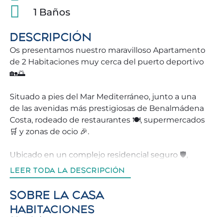
1 Baños
DESCRIPCIÓN
Os presentamos nuestro maravilloso Apartamento
de 2 Habitaciones muy cerca del puerto deportivo
🏡🌅
Situado a pies del Mar Mediterráneo, junto a una
de las avenidas más prestigiosas de Benalmádena
Costa, rodeado de restaurantes 🍽️, supermercados
🛒 y zonas de ocio 🎉.
Ubicado en un complejo residencial seguro 🛡️,
ideal para disfrutar Benalmádena con total
LEER TODA LA DESCRIPCIÓN
comodidad. No pierda la oportunidad de reservar
una propiedad que hará que sus vacaciones sean
SOBRE LA CASA
inolvidables para usted y su familia ✨.
HABITACIONES