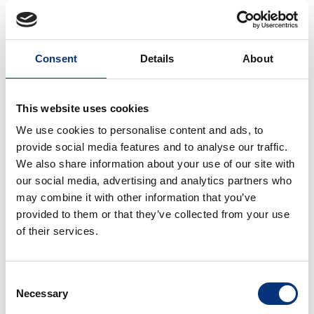
• Puede consultarnos cualquier recomendación,
¡estamos para ayudarle! 🤝
Consent
Details
About
📍 LUGARES DE INTERÉS
10 km Aeropuerto Málaga ✈️
This website uses cookies
16 km Málaga Centro 🏙️
We use cookies to personalise content and ads, to
provide social media features and to analyse our traffic.
2 km Torremolinos
We also share information about your use of our site with
our social media, advertising and analytics partners who
14 km Fuengirola
may combine it with other information that you’ve
provided to them or that they’ve collected from your use
8 km Benalmádena Pueblo 🏘️
of their services.
50 m Playa 🏖️
Consent
Necessary
Selection
200 m Puerto Marina 🚤 + Sea Life 🐠