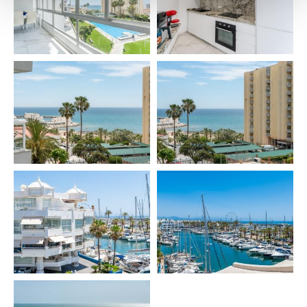
• Toallas 🧼
• Secador 💇
• Hervidor, cafetera, tostadora, batidora ☕🍞
• Plancha + tabla
• Lavadora + tendedero 👕
• Horno
• Frigorífico
• Aire acondicionado ❄️
• Calefacción 🔥
• Ventilador de techo
• WIFI
• Smart TV (Netflix) 📺
• Cocina equipada 🍳
• Mesa comedor para 4
Extras (coste adicional):
• Cuna (extra) 👶
• Trona (extra)