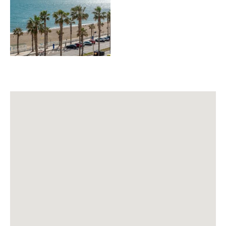
• Toalla piscina (extra)
🏊 COMPLEJO
• Piscina (sujeta a clima / 15 JUN – 15 SEP)
• Zonas verdes 🌿
🔆 ZONAS PRIVADAS
• Terraza
• Mesa terraza con 4 sillas 🪑
🧽 SERVICIOS INCLUIDOS
• Limpieza final 🧹
⭐ SERVICIOS EXTRA (coste adicional)
• Recogida aeropuerto 🚖