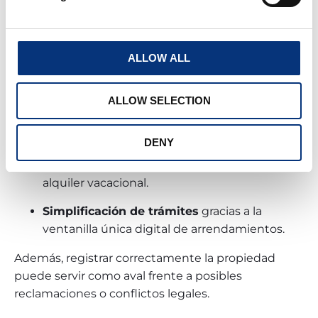
Aunque a primera vista pueda parecer una carga
administrativa más, el registro único ofrece
numerosas ventajas a los arrendadores:
ALLOW ALL
Mayor visibilidad
y confianza para sus
alojamientos.
ALLOW SELECTION
Protección legal
al cumplir con la normativa
vigente.
DENY
Acceso más sencillo
a plataformas de
alquiler vacacional.
Simplificación de trámites
gracias a la
ventanilla única digital de arrendamientos.
Además, registrar correctamente la propiedad
puede servir como aval frente a posibles
reclamaciones o conflictos legales.