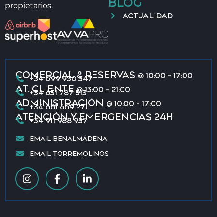
BLOG
propietarios.
ACTUALIDAD
COMERCIAL & RESERVAS
@ 10:00 - 17:00
+34 699 930 547
AT. CLIENTE
@ 13:00 - 21:00
+34 651 787 513
ADMINISTRACIÓN
@ 10:00 - 17:00
+34 661 669 271
ATENCIÓN Y EMERGENCIAS 24H
+34 911 988 957
EMAIL BENALMÁDENA
EMAIL TORREMOLINOS