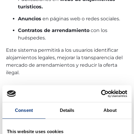
turísticos.
Anuncios
en páginas web o redes sociales.
Contratos de arrendamiento
con los
huéspedes.
Este sistema permitirá a los usuarios identificar
alojamientos legales, mejorar la transparencia del
mercado de arrendamientos y reducir la oferta
ilegal.
¿Qué pasa si no registro
mi alojamiento turístico?
Consent
Details
About
No registrar un alquiler turístico en el registro
único puede tener consecuencias:
This website uses cookies