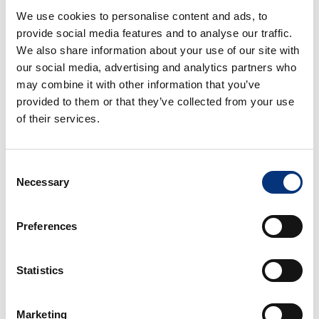
We use cookies to personalise content and ads, to
Multas económicas.
provide social media features and to analyse our traffic.
Retirada de anuncios en
plataformas
We also share information about your use of our site with
digitales
.
our social media, advertising and analytics partners who
may combine it with other information that you’ve
Imposibilidad de operar en el
mercado del
provided to them or that they’ve collected from your use
alquiler turístico
.
of their services.
La normativa establece mecanismos de control a
través del registro de bienes muebles competente
Consent
y de la pasarela digital única nacional que facilitará
Necessary
Selection
el intercambio de datos relativos a los
arrendamientos de corta duración.
Preferences
¿Cuáles son las ventajas
Statistics
para el arrendador?
Marketing